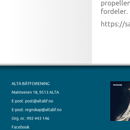
propelle
fordeler
https://
ALTA BÅTFORENING
Malmveien 18, 9513 ALTA
E-post:
post@altabf.no
E-post:
regnskap@altabf.no
Org. nr.: 992 443 146
Facebook