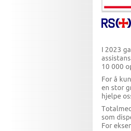
I 2023 g
assistans
10 000 o
For å ku
en stor g
hjelpe os
Totalmedl
som dispo
For ekse