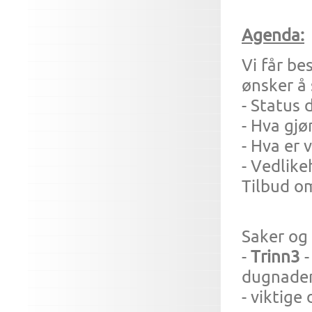
Agenda:
Vi får be
ønsker å
- Status 
- Hva gjø
- Hva er 
- Vedlike
Tilbud om
Saker og 
-
Trinn3
-
dugnader
- viktige