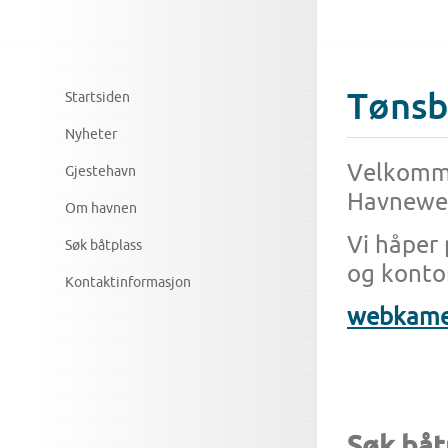
Tønsb
Startsiden
Nyheter
Velkomme
Gjestehavn
Havnewe
Om havnen
Vi håper
Søk båtplass
og konto
Kontaktinformasjon
webkame
Søk båt