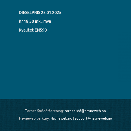
DIESELPRIS
25.01.2025
Kr 18,30 inkl. mva
Kvalitet EN590
Tornes Småbåtforening:
tornes-sbf@havneweb.no
Havneweb verktøy:
Havneweb.no
|
support@havneweb.no