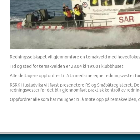
Redningsselskapet vil gjennomføre en temakveld med hovedfokus p
Tid og sted for temakvelden er 28.04 kl 19:00 i klubbhuset
Alle deltagere oppfordres til å ta med sine egne redningsvester fo
RSRK Hustadvika vil først presenetere RS og Småbåtregisteret. De
redningsvester før det blir gjennomført praktisk kontroll av redni
Oppfordrer alle som har mulighet til å møte opp på temakvelden, de