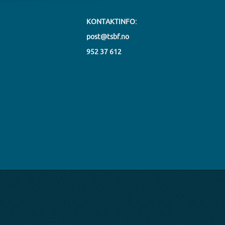
KONTAKTINFO:
post@tsbf.no
952 37 612