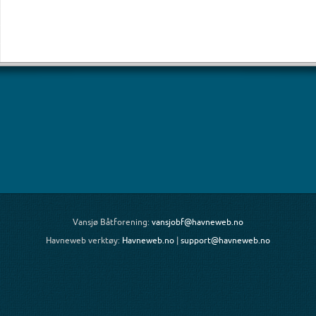
Vansjø Båtforening:
vansjobf@havneweb.no
Havneweb verktøy:
Havneweb.no
|
support@havneweb.no