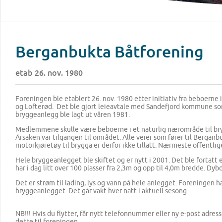
Berganbukta Båtforening
etab 26. nov. 1980
Foreningen ble etablert 26. nov. 1980 etter initiativ fra beboer
og Lofterød. Det ble gjort leieavtale med Sandefjord kommune so
bryggeanlegg ble lagt ut våren 1981.
Medlemmene skulle være beboerne i et naturlig nærområde til br
Årsaken var tilgangen til området. Alle veier som fører til Berganbu
motorkjøretøy til brygga er derfor ikke tillatt. Nærmeste offentli
Hele bryggeanlegget ble skiftet og er nytt i 2001. Det ble fortat
har i dag litt over 100 plasser fra 2,3m og opp til 4,0m bredde. Dybd
Det er strøm til lading, lys og vann på hele anlegget. Foreningen h
bryggeanlegget. Det går vakt hver natt i aktuell sesong.
NB!!! Hvis du flytter, får nytt telefonnummer eller ny e-post adr
dette til foreningen.