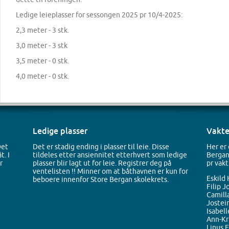
Ledige leieplasser for sessongen 2025 pr 10/4-2025:
2,3 meter - 3 stk.
3,0 meter - 3 stk
3,5 meter - 0 stk.
4,0 meter - 0 stk.
Ledige plasser
Vakte
Det
Det er stadig ending i plasser til leie. Disse
Her er 
t. I
tildeles etter ansiennitet etterhvert som ledige
Berganb
r
plasser blir lagt ut for leie. Registrer deg på
pr vakt
ventelisten !! Minner om at båthavnen er kun for
Eski
beboere innenfor Store Bergan skolekrets.
Fil
Cam
Jos
Isa
Ann-
Lin