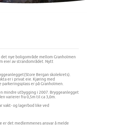
ne i det nye boligområde mellom Granholmen
m eier av strandområdet. Nytt
yggeanlegget(Store Bergan skolekrets).
kta er i privat eie. Kjøring med
ge parkeringsplass er på Granholmen.
t en mindre utbygging i 2007. Bryggeanlegget
en varierer fra 0,5m til ca 3,0m.
ar vakt- og lagerbod like ved
esse er det medlemmenes ansvar å melde