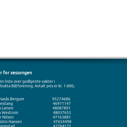
r for sessongen
en liste over godkjente vakter i
ukta Båtforening. Avtalt pris er kr. 1.000,-
.
ld Hasås Bergum 95274686
ip Jonstang 46971147
illa Larsen 48087891
tein Westrum 48037655
belle Nilsen 47163881
Kristin Hansen 47654498
us Fremstad 47704175