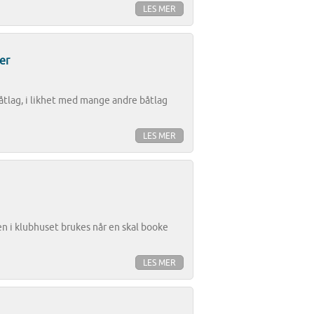
LES MER
er
Båtlag, i likhet med mange andre båtlag
LES MER
 i klubhuset brukes når en skal booke
LES MER