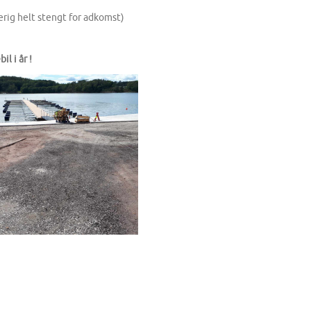
kerig helt stengt for adkomst)
l i år !