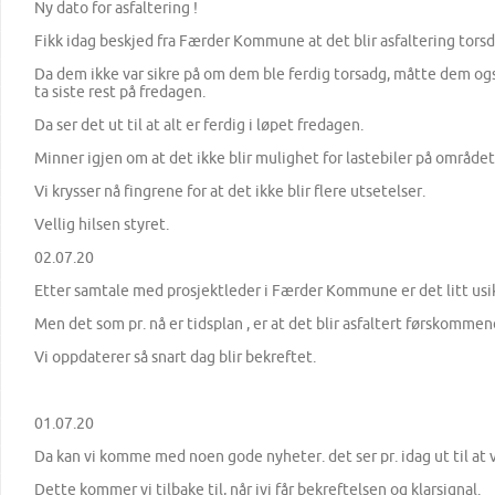
Ny dato for asfaltering !
Fikk idag beskjed fra Færder Kommune at det blir asfaltering tor
Da dem ikke var sikre på om dem ble ferdig torsadg, måtte dem og
ta siste rest på fredagen.
Da ser det ut til at alt er ferdig i løpet fredagen.
Minner igjen om at det ikke blir mulighet for lastebiler på området 
Vi krysser nå fingrene for at det ikke blir flere utsetelser.
Vellig hilsen styret.
02.07.20
Etter samtale med prosjektleder i Færder Kommune er det litt usi
Men det som pr. nå er tidsplan , er at det blir asfaltert førskommen
Vi oppdaterer så snart dag blir bekreftet.
01.07.20
Da kan vi komme med noen gode nyheter. det ser pr. idag ut til at v
Dette kommer vi tilbake til, når jvi får bekreftelsen og klarsignal.