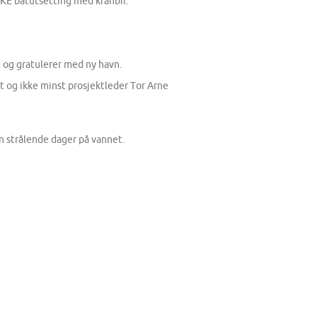
IKKE båtutsetting med kranbil.
t og gratulerer med ny havn.
rt og ikke minst prosjektleder Tor Arne
en strålende dager på vannet.