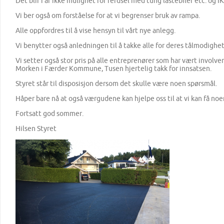
Det blir i år ikke mulighet for ferdsel med tung lastebiler etc. og 
Vi ber også om forståelse for at vi begrenser bruk av rampa.
Alle oppfordres til å vise hensyn til vårt nye anlegg.
Vi benytter også anledningen til å takke alle for deres tålmodighe
Vi setter også stor pris på alle entreprenører som har vært involve
Morken i Færder Kommune, Tusen hjertelig takk for innsatsen.
Styret står til disposisjon dersom det skulle være noen spørsmål.
Håper bare nå at også værgudene kan hjelpe oss til at vi kan få no
Fortsatt god sommer.
Hilsen Styret