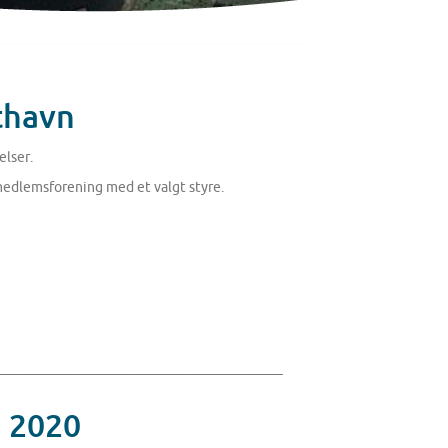
thavn
elser.
medlemsforening med et valgt styre.
_________________________________________
i 2020