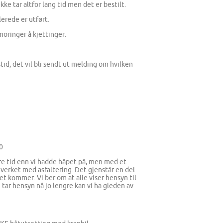
e tar altfor lang tid men det er bestilt.
lerede er utført.
oringer å kjettinger.
id, det vil bli sendt ut melding om hvilken
0
gre tid enn vi hadde håpet på, men med et
på verket med asfaltering. Det gjenstår en del
t kommer. Vi ber om at alle viser hensyn til
 tar hensyn nå jo lengre kan vi ha gleden av