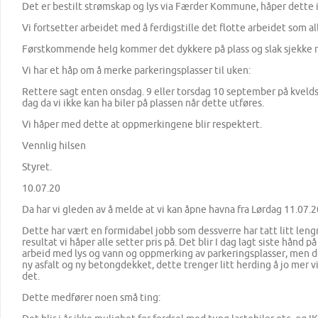
Det er bestilt strømskap og lys via Færder Kommune, håper dette ikk
Vi fortsetter arbeidet med å ferdigstille det flotte arbeidet som al
Førstkommende helg kommer det dykkere på plass og slak sjekke m
Vi har et håp om å merke parkeringsplasser til uken:
Rettere sagt enten onsdag. 9 eller torsdag 10 september på kveldst
dag da vi ikke kan ha biler på plassen når dette utføres.
Vi håper med dette at oppmerkingene blir respektert.
Vennlig hilsen
Styret.
10.07.20
Da har vi gleden av å melde at vi kan åpne havna fra Lørdag 11.07.2
Dette har vært en formidabel jobb som dessverre har tatt litt len
resultat vi håper alle setter pris på. Det blir I dag lagt siste hånd 
arbeid med lys og vann og oppmerking av parkeringsplasser, men de
ny asfalt og ny betongdekket, dette trenger litt herding å jo mer vi
det.
Dette medfører noen små ting: