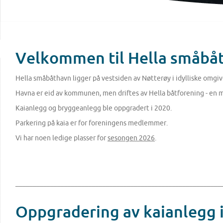
Velkomm
en til He
lla småbå
Hella småbåthavn ligger på vestsiden av Nøtterøy i idylliske omgiv
Havna er eid av kommunen, men driftes av Hella båtforening - en 
Kaianlegg og bryggeanlegg ble oppgradert i 2020.
Parkering på kaia er for foreningens medlemmer.
Vi har noen ledige plasser for
sesongen 2026
.
___________________________________________________________
Oppgradering av kaianlegg 