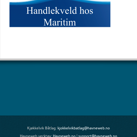
Kjøkkelvik Båtlag:
kjokkelvikbatlag@havneweb.no
Havneweb verktøy:
Havneweb.no
|
support@havneweb.no