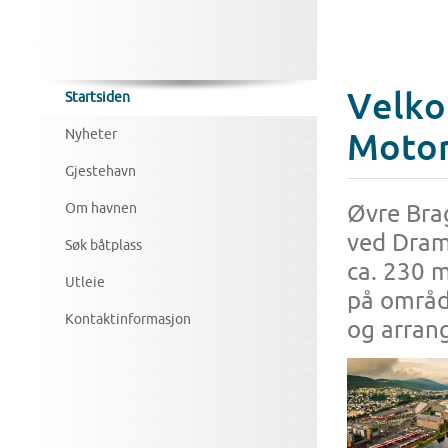
Velko
Startsiden
Nyheter
Motor
Gjestehavn
Øvre Bra
Om havnen
ved Dramm
Søk båtplass
ca. 230 
Utleie
på områd
Kontaktinformasjon
og arran