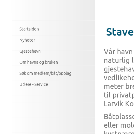
Stave
Startsiden
Nyheter
Vår havn
Gjestehavn
naturlig 
Om havna og bruken
gjestehav
Søk om medlem/båt/opplag
vedlikeho
Utleie - Service
meter bre
til priva
Larvik K
Båtplasse
eller mol
kystnære