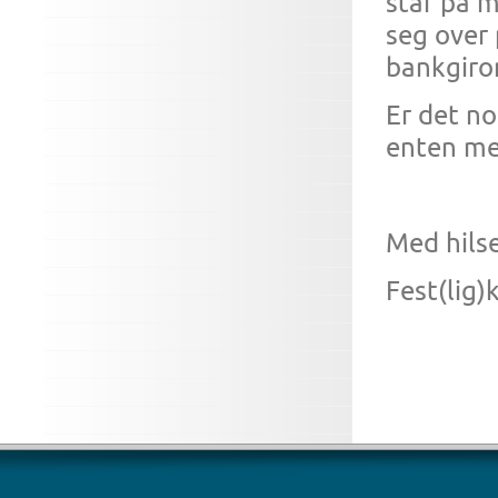
står på m
seg over 
bankgiro
Er det no
enten me
Med hils
Fest(lig