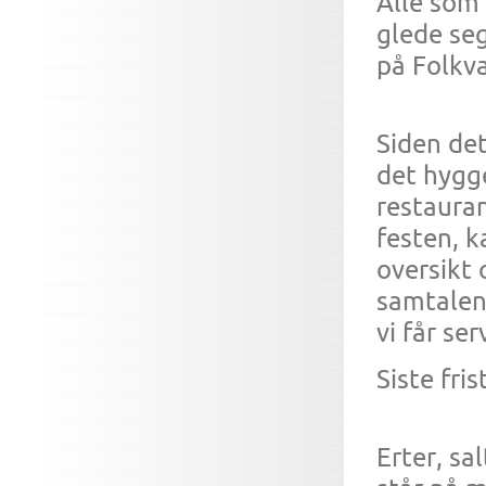
Alle som 
glede seg
på Folkv
Siden det
det hygg
restaura
festen, k
oversikt 
samtalene
vi får se
Siste fri
Erter, sa