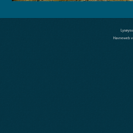
Lysøysu
Havneweb v