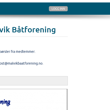
LOGG INN
vik Båtforening
espørsler fra medlemmer.
 post@malvikbaatforening.no.