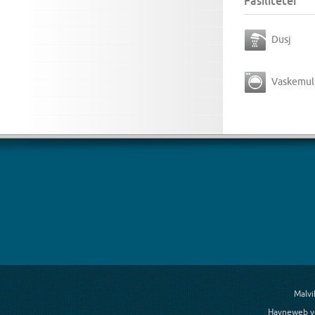
Fasiliteter
Dusj
Vaskemul
Malvi
Havneweb v