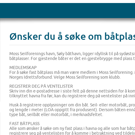
Ønsker du å søke om båtplas
Moss Seilforenings havn, Søly båthavn, ligger idyllisk til på sydøsts
båtplasser. For gjestende båter er det en gjestebrygge med plass ti
MEDLEMSKAP
For å søke fast båtplass må man være medlem i Moss Seilforening
Norges Idrettsforbund. Velge Moss Seilforening som klubb.
REGISTRER DEG PÅ VENTELISTER
Skriv inn din e-postadresse i siste felt på denne nettsiden for å k
tilknyttet havna fra før, kan du registrere deg på ventelister på i
Husk å registrere opplysninger om din båt. Seil- eller motorbåt, 
og lengde i meter (LOA oppgitt fra produsent). Dersom båten ennå 
type båt, seilbåt eller motorbåt, i merknadsfeltet.
FAST BÅTPLASS
Alle som ønsker å søke om ny fast plass i havna og alle som har båtp
registrere seg på ventelisten for å komme i betraktning ved tildeli