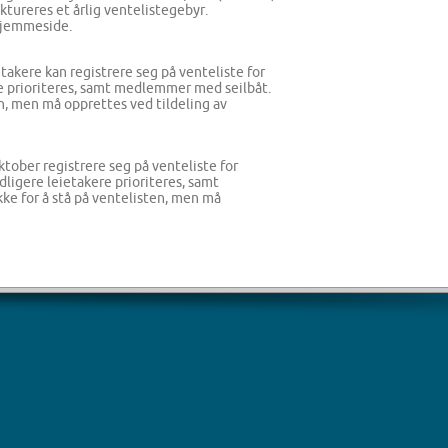
aktureres et årlig ventelistegebyr.
 hjemmeside.
etakere kan registrere seg på venteliste for
ere prioriteres, samt medlemmer med seilbåt.
n, men må opprettes ved tildeling av
 oktober registrere seg på venteliste for
idligere leietakere prioriteres, samt
e for å stå på ventelisten, men må