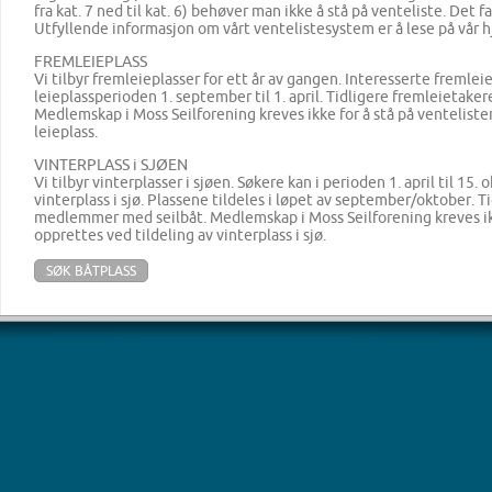
fra kat. 7 ned til kat. 6) behøver man ikke å stå på venteliste. Det f
Utfyllende informasjon om vårt ventelistesystem er å lese på vår
FREMLEIEPLASS
Vi tilbyr fremleieplasser for ett år av gangen. Interesserte fremlei
leieplassperioden 1. september til 1. april. Tidligere fremleietak
Medlemskap i Moss Seilforening kreves ikke for å stå på venteliste
leieplass.
VINTERPLASS i SJØEN
Vi tilbyr vinterplasser i sjøen. Søkere kan i perioden 1. april til 15.
vinterplass i sjø. Plassene tildeles i løpet av september/oktober. T
medlemmer med seilbåt. Medlemskap i Moss Seilforening kreves ikk
opprettes ved tildeling av vinterplass i sjø.
SØK BÅTPLASS