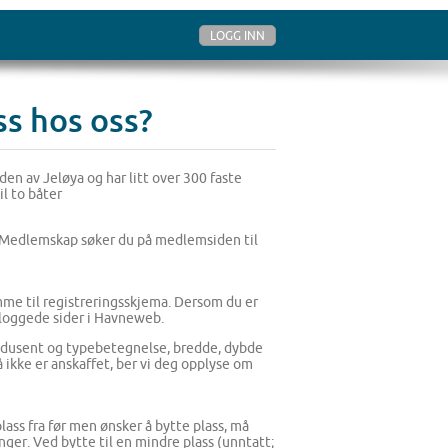
LOGG INN
s hos oss?
iden av Jeløya og har litt over 300 faste
l to båter
. Medlemskap søker du på medlemsiden til
omme til registreringsskjema. Dersom du er
nnloggede sider i Havneweb.
produsent og typebetegnelse, bredde, dybde
ikke er anskaffet, ber vi deg opplyse om
lass fra før men ønsker å bytte plass, må
nger. Ved bytte til en mindre plass (unntatt;