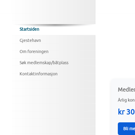
Startsiden
Gjestehavn
Om foreningen
Søk medlemskap/båtplass
Kontaktinformasjon
Medle
Årlig ko
kr 3
Bli m