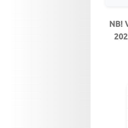
NB! V
202