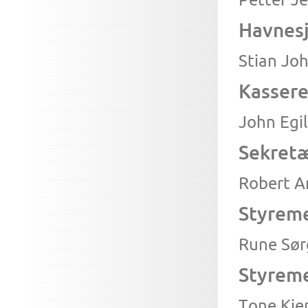
Havnes
Stian Jo
Kassere
John Egi
Sekret
Robert A
Styrem
Rune Sør
Styrem
Tone Kje