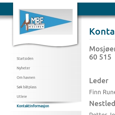
Konta
Mosjøen
60 515
Startsiden
Nyheter
Om havnen
Leder
Søk båtplass
Finn Run
Utleie
Nestle
Kontaktinformasjon
Petter J