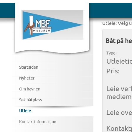
Utleie: Velg 
Båt på h
Type:
Utleieti
Startsiden
Pris:
Nyheter
Leie ver
Om havnen
medlem
Søk båtplass
Leie ove
Utleie
Kontaktinformasjon
Kontaktp