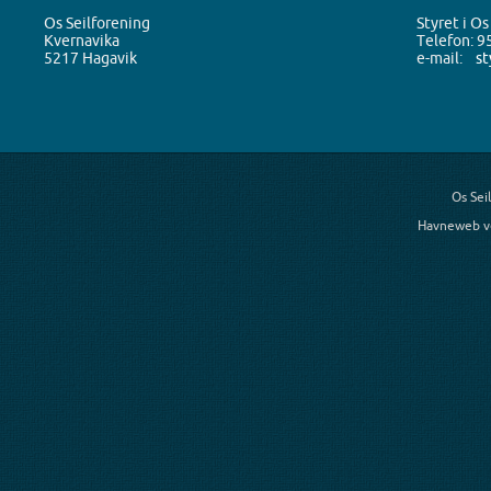
Os Seilforening
Styret i Os
Kvernavika
Telefon: 9
5217 Hagavik
e-mail:
st
Os Sei
Havneweb v