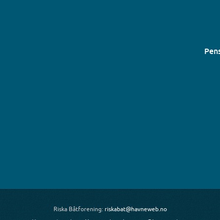
Pens
Riska Båtforening:
riskabat@havneweb.no