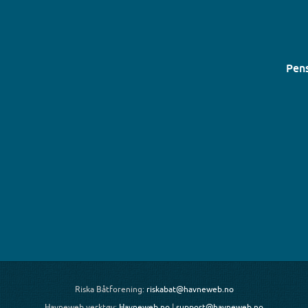
Pens
Riska Båtforening:
riskabat@havneweb.no
Havneweb verktøy:
Havneweb.no
|
support@havneweb.no