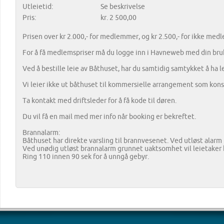
Utleietid:
Se beskrivelse
Pris:
kr. 2 500,00
Prisen over kr 2.000,- for medlemmer, og kr 2.500,- for ikke med
For å få medlemspriser må du logge inn i Havneweb med din bru
Ved å bestille leie av Båthuset, har du samtidig samtykket å ha l
Vi leier ikke ut båthuset til kommersielle arrangement som konse
Ta kontakt med driftsleder for å få kode til døren.
Du vil få en mail med mer info når booking er bekreftet.
Brannalarm:
Båthuset har direkte varsling til brannvesenet. Ved utløst alarm
Ved unødig utløst brannalarm grunnet uaktsomhet vil leietaker bl
Ring 110 innen 90 sek for å unngå gebyr.