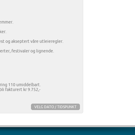
lemmer.
ker.
est og akseptert våre utleieregler.
rter, festivaler og lignende.
 ring 110 umiddelbart.
i fakturert kr 9.752,-
VELG DATO / TIDSPUNKT