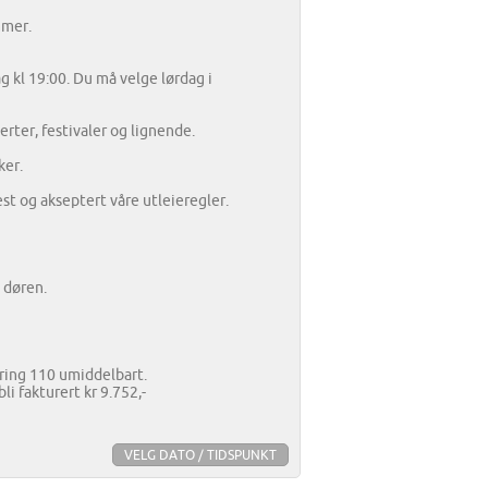
mmer.
ag kl 19:00. Du må velge lørdag i
rter, festivaler og lignende.
ker.
est og akseptert våre utleieregler.
 døren.
 ring 110 umiddelbart.
i fakturert kr 9.752,-
VELG DATO / TIDSPUNKT