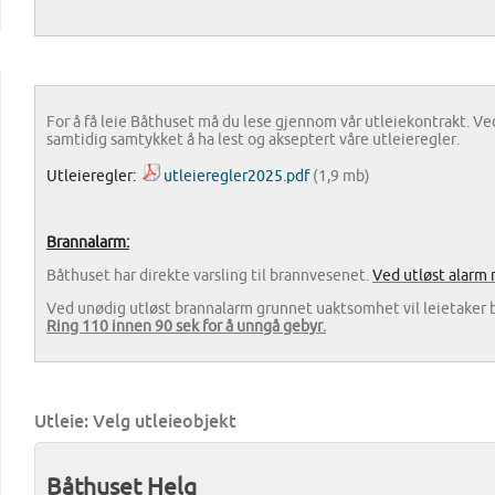
For å få leie Båthuset må du lese gjennom vår utleiekontrakt. Ved
samtidig samtykket å ha lest og akseptert våre utleieregler.
Utleieregler:
utleieregler2025.pdf
(1,9 mb)
Brannalarm:
Båthuset har direkte varsling til brannvesenet.
Ved utløst alarm 
Ved unødig utløst brannalarm grunnet uaktsomhet vil leietaker bli
Ring 110 innen 90 sek for å unngå gebyr.
Utleie: Velg utleieobjekt
Båthuset Helg