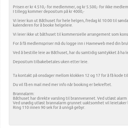
Prisen er kr 4.510,- for medlemmer, og kr 5.500,- for ikke medle
I tillegg kommer depositum på kr 4000,-
Vi leier kun ut Båthuset for hele helgen, fredag kl 10:00 til sønd
kalenderen for å booke helgeleie.
Vi leier ikke ut båthuset til kommersielle arrangement som konse
For å få medlemspriser må du logge inn i Havneweb med din bru
Ved å bestille leie av Båthuset, har du samtidig samtykket å ha l
Depositum tilbakebetales uken etter leie.
Ta kontakt på onsdager mellom klokken 12 og 17 for å få kode til
Du vil få en mail med mer info når booking er bekreftet.
Brannalarm:
Båthuset har direkte varsling til brannvesenet. Ved utløst alarm
Ved unødig utløst brannalarm grunnet uaktsomhet vil leietaker bl
Ring 110 innen 90 sek for å unngå gebyr.