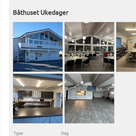
Båthuset Ukedager
Type:
Dag