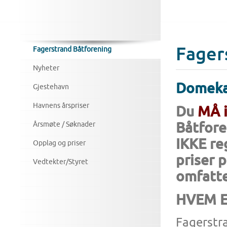
Fager
Fagerstrand Båtforening
Nyheter
Domek
Gjestehavn
Havnens årspriser
Du
MÅ 
Båtfore
Årsmøte / Søknader
IKKE re
Opplag og priser
priser 
Vedtekter/Styret
omfatte
HVEM E
Fagerstra