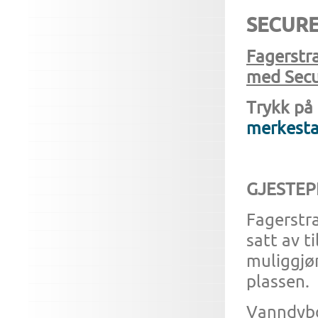
SECUR
Fagerstr
med Secu
Trykk på
merkesta
GJESTEP
Fagerstr
satt av t
muliggjør
plassen.
Vanndybde