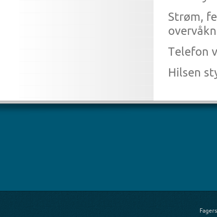
Strøm, fe
overvåkn
Telefon 
Hilsen st
Fagers