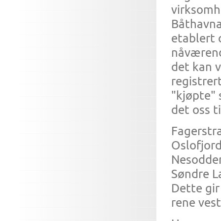
virksomh
Båthavna.
etablert 
nåværend
det kan 
registre
"kjøpte" 
det oss t
Fagerstr
Oslofjord
Nesodden
Søndre L
Dette gir
rene vest