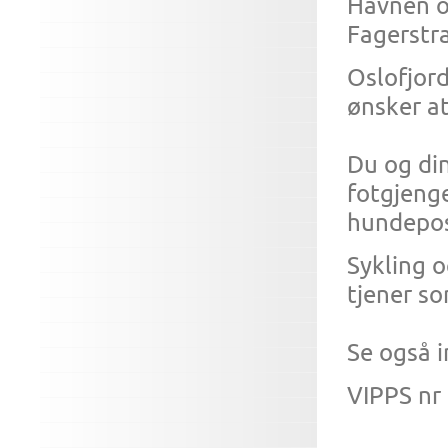
Havnen o
Fagerstra
Oslofjord
ønsker at
Du og di
fotgjenge
hundepos
Sykling o
tjener s
Se også 
VIPPS nr 